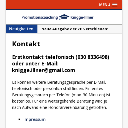
MENU
Neuigkeiten:
Neue Ausgabe der ZBS erschienen:
„Professionalisierung der
Kontakt
Promotionsberatung und -betreuung“
Artikel „Anforderungen und
Erstkontakt telefonisch (030 8336498)
Belastungen im Promotionsprozess“
oder unter E-Mail:
erschienen!
knigge.illner@gmail.com
Es können weitere Beratungsgespräche per E-Mail,
telefonisch oder persönlich stattfinden. Ein erstes
Beratungsgespräch per Telefon (max. 30 Minuten) ist
kostenlos. Für eine weitergehende Beratung wird je
nach Aufwand eine Honorarvereinbarung getroffen.
Impressum